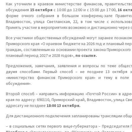
Как уточнили в краевом министерстве финансов, правительст
обсуждения
15 октября
с 10:00 до 12:00 и с 15:00 до 17:00,
16 окт
форме очного собрания в большом конференц-зале Правител
Владивосток, улица Светланская, 22, в том числе с использо
Принять участие в мероприятиях возможно и дистанционно через 
Все участники общественных обсуждений могут заранее познакоми
Приморского края «О краевом бюджете на 2026 год и плановый пер
граждан, составленным на основании проекта закона Приморского 
плановый период 2027 и 2028 годов»,
по
ссылке
.
Предложения, замечания, заявления и вопросы по теме общес
двумя способами. Первый способ – не позднее 13 октября з
«министерство финансов Приморского края» и тему в поле
обсуждения».
Второй способ – направить информацию «Почтой России» в адре
края по адресу: 690110, Приморский край, Владивосток, улица Св
адресату не позднее
18:00 13 октября.
Для дистанционного подключения запланированы трансляции общ
– в социальных сетях первого вице-губернатора – Председателя 