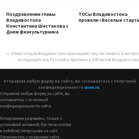
Поздравление главы
ТОСы Владивостока
Владивостока
провели «Веселые старт
Константина Шестакова с
Днем физкультурника
←
Юных чтецов Владивостока приглашают поучаствовать в литера
На перекрёстке Русской и проспекта 100-летия Владивосток
Отправляя любую форму на сайте, вы соглашаетесь с политикой
конфиденциальности
uvuo.ru
.
Отправляя любую форму на сайте, вы
соглашаетесь с политикой
конфиденциальности сайта.
Копирование разрешено, только с
установкой активной( без тегов noindex
и nofollow) гиперссылки на сайт.
Ознакомьтесь с правилами сайта .