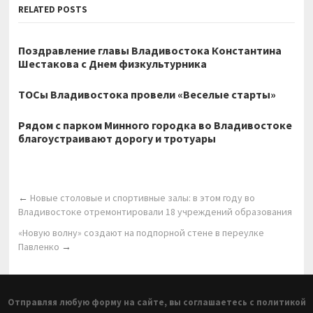
RELATED POSTS
Поздравление главы Владивостока Константина
Шестакова с Днем физкультурника
ТОСы Владивостока провели «Веселые старты»
Рядом с парком Минного городка во Владивостоке
благоустраивают дорогу и тротуары
←
Новые столовые и спортивные залы: в этом году во
Владивостоке отремонтировали 18 учреждений образования
«Новую волну» создают на подпорной стене в переулке
Павленко
→
Отправляя любую форму на сайте, вы соглашаетесь с политикой