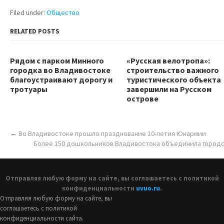
Filed under:
Общество
RELATED POSTS
Рядом с парком Минного
«Русская велотропа»:
городка во Владивостоке
строительство важного
благоустраивают дорогу и
туристического объекта
тротуары
завершили на Русском
острове
←
Во Владивостоке прошло празднование 10-летия Юнармии
Более 150 дошкольников Владивостока объединила городс
Отправляя любую форму на сайте, вы соглашаетесь с политикой
конфиденциальности
uvuo.ru
.
Отправляя любую форму на сайте, вы
соглашаетесь с политикой
конфиденциальности сайта.