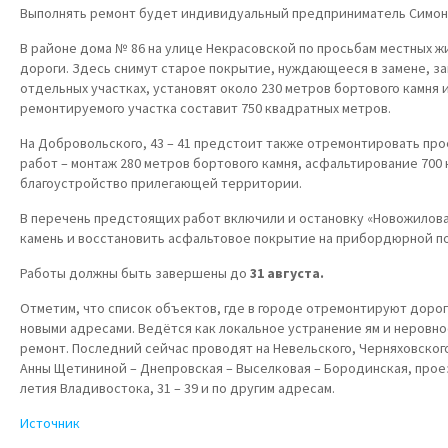
Выполнять ремонт будет индивидуальный предприниматель Симон
В районе дома № 86 на улице Некрасовской по просьбам местных ж
дороги. Здесь снимут старое покрытие, нуждающееся в замене, за
отдельных участках, установят около 230 метров бортового камня
ремонтируемого участка составит 750 квадратных метров.
На Добровольского, 43 – 41 предстоит также отремонтировать про
работ – монтаж 280 метров бортового камня, асфальтирование 700
благоустройство прилегающей территории.
В перечень предстоящих работ включили и остановку «Новожилова
камень и восстановить асфальтовое покрытие на прибордюрной п
Работы должны быть завершены до
31 августа.
Отметим, что список объектов, где в городе отремонтируют дорог
новыми адресами. Ведётся как локальное устранение ям и неровн
ремонт. Последний сейчас проводят на Невельского, Черняховског
Анны Щетининой – Днепровская – Выселковая – Бородинская, проез
летия Владивостока, 31 – 39 и по другим адресам.
Источник