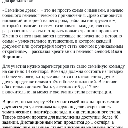
для финалистов.
«Семейное древо» – это не просто схема с именами, а начало
большого генеалогического приключения. Древо становится
наглядной историей вашего рода, рабочим инструментом,
который помогает систематизировать находки, связать
разрозненные факты и открыть новые страницы прошлого.
Именно с него начинается настоящее погружение в историю
семьи – увлекательное путешествие, в котором каждый
документ или фотография могут стать ключом к уникальным
открытиям», – рассказал креативный генеалог Genotek
Иван
Корякин.
Для участия нужно зарегистрировать свою семейную команду
на сайте до 14 сентября. Команда должна состоять из четырёх
и более человек, которые являются по отношению друг к
другу представителями трёх и более поколений. В составе
обязательно должен быть участник от 5 до 17 лет
включительно на момент окончания этапа регистрации.
В целом, по конкурсу «Это у нас семейное» на протяжении
двух месяцев участникам каждую неделю открывались
тематические и партнёрские задания дистанционного этапа.
Теперь семьям проекта для выполнения доступны более 40
заданий. Дистанционный этап продлится до 1 октября, а
завершающим заданием станет викторина на знание истории